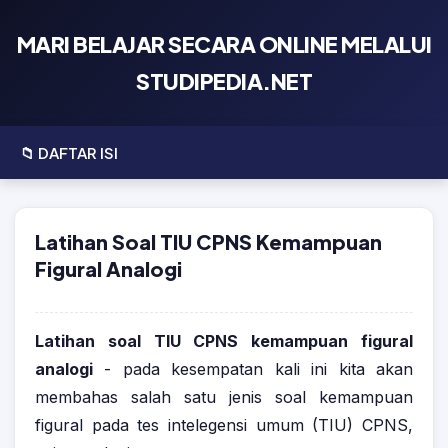
×
⌚ Sekolah Kedinasan
MARI BELAJAR SECARA ONLINE MELALUI
STUDIPEDIA.NET
Update Informasi dan Latihan Soal
📖 Latsar CPNS
• Pembekalan Persiapan Latsar CPNS dan PKTBT
📁 DAFTAR ISI
💼 Latihan Soal Ujian
• Pengalaman Mengikuti MOOC Latsar CPNS
• Latihan Soal Tes CPNS Terbaru
♛ Chess Analysis
• Pengalaman Mengikuti Distance Learning Latsar CPNS
Latihan Soal TIU CPNS Kemampuan
• Latihan Soal Tes P3K Terbaru
♞ Analysis Move By Move
Figural Analogi
✅ Profil Kami
• Panduan Menyusun Rancangan Aktualisasi Latsar
CPNS
• Tentang Kami
Latihan soal TIU CPNS kemampuan figural
• Pengalaman Mengikuti Pembelajaran Klasikal Latsar
• Kebijakan Privasi
analogi
CPNS
- pada kesempatan kali ini kita akan
membahas salah satu jenis soal kemampuan
• Hubungi Kami
figural pada tes intelegensi umum (TIU) CPNS,