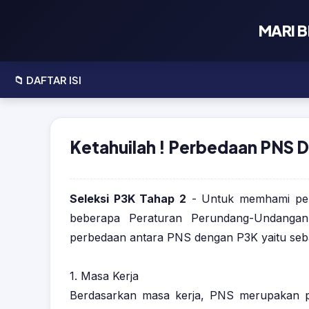
⌚ Seko
MARI B
Update I
📖 Lat
📁 DAFTAR ISI
• Pembe
💼 Lati
• Penga
• Latiha
Ketahuilah ! Perbedaan PNS 
♛ Ches
• Pengal
• Latiha
♞ Analy
✅ Profi
• Pandua
Seleksi P3K Tahap 2
- Untuk memhami perb
beberapa Peraturan Perundang-Undangan
• Pengal
• Tenta
perbedaan antara PNS dengan P3K yaitu sebag
• Kebija
1. Masa Kerja
• Hubun
Berdasarkan masa kerja, PNS merupakan pe