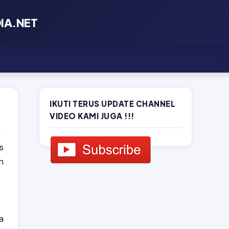
×
DIA.NET
IKUTI TERUS UPDATE CHANNEL
VIDEO KAMI JUGA !!!
s
n
a