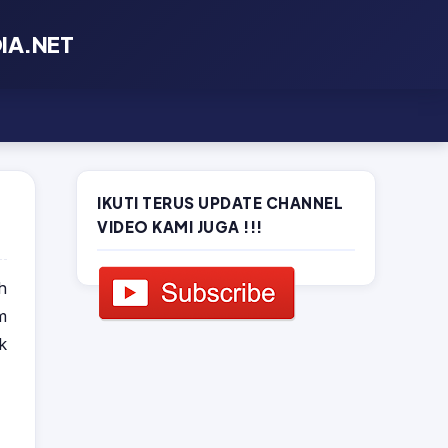
×
DIA.NET
IKUTI TERUS UPDATE CHANNEL
VIDEO KAMI JUGA !!!
h
m
k