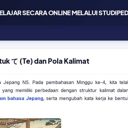
lah Kedinasan
ELAJAR SECARA ONLINE MELALUI STUDIPE
nformasi dan Latihan Soal
sar CPNS
kalan Persiapan Latsar CPNS dan PKTBT
han Soal Ujian
laman Mengikuti MOOC Latsar CPNS
n Soal Tes CPNS Terbaru
tuk て (Te) dan Pola Kalimat
s Analysis
aman Mengikuti Distance Learning Latsar CPNS
n Soal Tes P3K Terbaru
sis Move By Move
l Kami
n Menyusun Rancangan Aktualisasi Latsar CPNS
sa Jepang N5. Pada pembahasan Minggu ke-4, kita tela
g yang memiliki perbedaan dengan struktur kalimat dala
aman Mengikuti Pembelajaran Klasikal Latsar CPNS
ng Kami
lam bahasa Jepang
, serta mengubah kata kerja ke bentu
kan Privasi
gi Kami