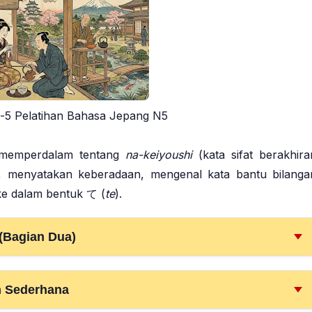
-5 Pelatihan Bahasa Jepang N5
 memperdalam tentang
na-keiyoushi
(kata sifat berakhira
, menyatakan keberadaan, mengenal kata bantu bilanga
ke dalam bentuk て (
te
).
 (Bagian Dua)
n Sederhana