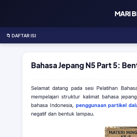
⌚ Seko
MARI B
Update I
📖 Lat
📁 DAFTAR ISI
• Pembe
💼 Lati
• Penga
• Latiha
Bahasa Jepang N5 Part 5: Ben
♛ Ches
• Pengal
• Latiha
♞ Analy
✅ Profi
• Pandua
Selamat datang pada sesi Pelatihan Baha
mempelajari struktur kalimat bahasa jepan
• Pengal
• Tenta
bahasa Indonesia,
penggunaan partikel da
• Kebija
negatif dan bentuk lampau.
• Hubun