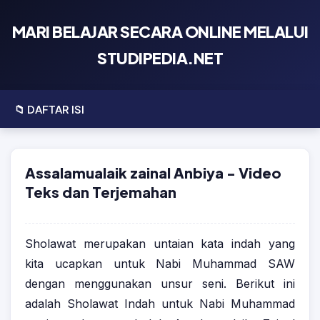
×
⌚ Sekolah Kedinasan
MARI BELAJAR SECARA ONLINE MELALUI
STUDIPEDIA.NET
Update Informasi dan Latihan Soal
📖 Latsar CPNS
• Pembekalan Persiapan Latsar CPNS dan PKTBT
📁 DAFTAR ISI
💼 Latihan Soal Ujian
• Pengalaman Mengikuti MOOC Latsar CPNS
• Latihan Soal Tes CPNS Terbaru
♛ Chess Analysis
• Pengalaman Mengikuti Distance Learning Latsar CPNS
Assalamualaik zainal Anbiya - Video
• Latihan Soal Tes P3K Terbaru
♞ Analysis Move By Move
Teks dan Terjemahan
✅ Profil Kami
• Panduan Menyusun Rancangan Aktualisasi Latsar
CPNS
• Tentang Kami
Sholawat merupakan untaian kata indah yang
• Pengalaman Mengikuti Pembelajaran Klasikal Latsar
• Kebijakan Privasi
kita ucapkan untuk Nabi Muhammad SAW
CPNS
dengan menggunakan unsur seni. Berikut ini
• Hubungi Kami
adalah Sholawat Indah untuk Nabi Muhammad